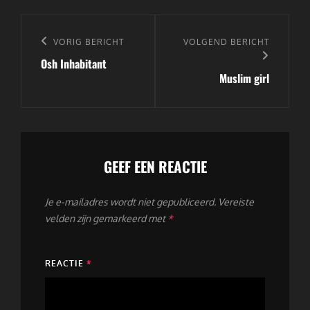
Bericht
navigatie
Vorig
VORIG BERICHT
Volgend
VOLGEND BERICHT
Osh Inhabitant
bericht
bericht
Muslim girl
GEEF EEN REACTIE
Je e-mailadres wordt niet gepubliceerd.
Vereiste
velden zijn gemarkeerd met
*
REACTIE
*