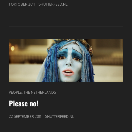
GEPUBLICEERD
1 OKTOBER 2011
SHUTTERFEED.NL
OP
CAT
,
PEOPLE
THE NETHERLANDS
LINKS
Please no!
GEPUBLICEERD
22 SEPTEMBER 2011
SHUTTERFEED.NL
OP