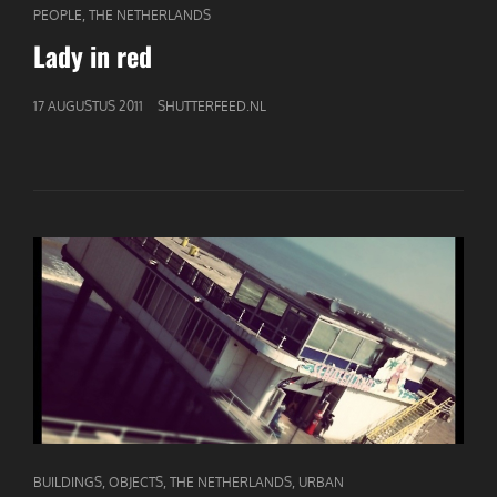
CAT
,
PEOPLE
THE NETHERLANDS
LINKS
Lady in red
GEPUBLICEERD
17 AUGUSTUS 2011
SHUTTERFEED.NL
OP
CAT
,
,
,
BUILDINGS
OBJECTS
THE NETHERLANDS
URBAN