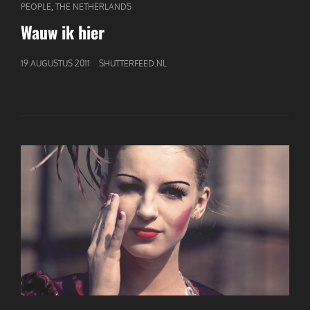
CAT
,
PEOPLE
THE NETHERLANDS
LINKS
Wauw ik hier
GEPUBLICEERD
19 AUGUSTUS 2011
SHUTTERFEED.NL
OP