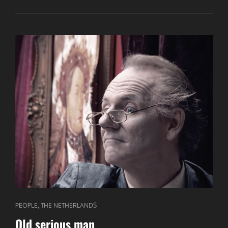
CAT
,
PEOPLE
THE NETHERLANDS
LINKS
Old serious man