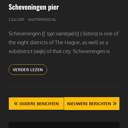
LINKS
Scheveningen pier
GEPUBLICEERD
2 JULI 2011
SHUTTERFEED.NL
OP
Scheveningen ([ˈsχeːvənɪŋə(n)] ( listen)) is one of
the eight districts of The Hague, as well as a
subdistrict (wijk) of that city. Scheveningen is
SCHEVENINGEN
VERDER LEZEN
PIER
Berichten
OUDERE BERICHTEN
NIEUWERE BERICHTEN
navigatie