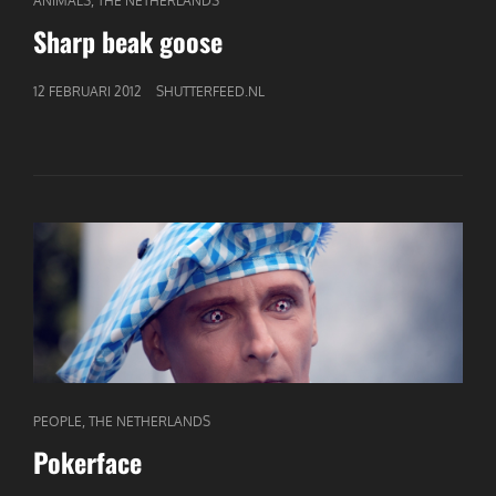
ANIMALS
THE NETHERLANDS
LINKS
Sharp beak goose
GEPUBLICEERD
12 FEBRUARI 2012
SHUTTERFEED.NL
OP
CAT
,
PEOPLE
THE NETHERLANDS
LINKS
Pokerface