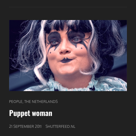
CAT
,
PEOPLE
THE NETHERLANDS
LINKS
Puppet woman
GEPUBLICEERD
21 SEPTEMBER 2011
SHUTTERFEED.NL
OP