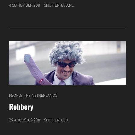
GEPUBLICEERD
4 SEPTEMBER 2011
SHUTTERFEED.NL
OP
CAT
,
PEOPLE
THE NETHERLANDS
LINKS
Robbery
GEPUBLICEERD
29 AUGUSTUS 2011
SHUTTERFEED
OP