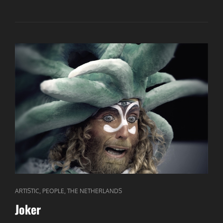
CAT
,
,
ARTISTIC
PEOPLE
THE NETHERLANDS
LINKS
Joker