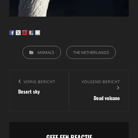
CATEGORIEËN
ANIMALS
THE NETHERLANDS
Bericht
navigatie
Vorig
VORIG BERICHT
Volgend
VOLGEND BERICHT
Desert sky
bericht
bericht
Dead volcano
GEEF EEN REACTIE