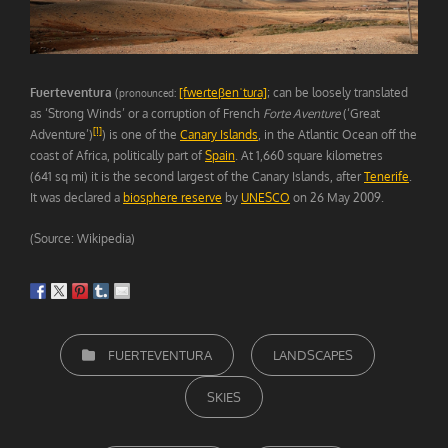
Fuerteventura
(
[fweɾteβenˈtuɾa]
; can be loosely translated
pronounced:
as ‘Strong Winds’ or a corruption of French
Forte Aventure
(‘Great
[1]
Adventure’)
) is one of the
Canary Islands
, in the Atlantic Ocean off the
coast of Africa, politically part of
Spain
. At 1,660 square kilometres
(641 sq mi) it is the second largest of the Canary Islands, after
Tenerife
.
It was declared a
biosphere reserve
by
UNESCO
on 26 May 2009.
(Source: Wikipedia)
CATEGORIEËN
FUERTEVENTURA
LANDSCAPES
SKIES