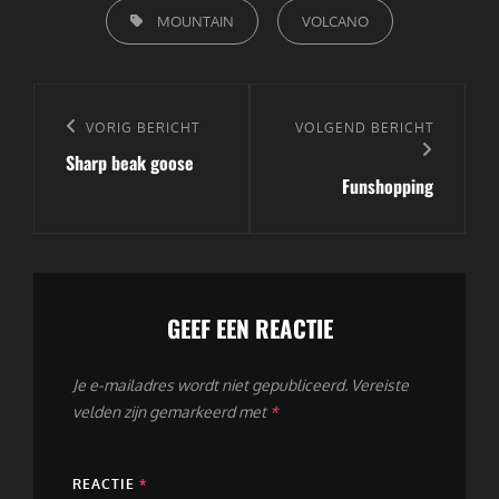
TAGS,
MOUNTAIN
VOLCANO
Bericht
navigatie
Vorig
VORIG BERICHT
Volgend
VOLGEND BERICHT
Sharp beak goose
bericht
bericht
Funshopping
GEEF EEN REACTIE
Je e-mailadres wordt niet gepubliceerd.
Vereiste
velden zijn gemarkeerd met
*
REACTIE
*