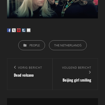
CATEGORIEËN
PEOPLE
THE NETHERLANDS
Bericht
navigatie
Vorig
VORIG BERICHT
Volgend
VOLGEND BERICHT
Dead volcano
bericht
bericht
Beijing girl smiling