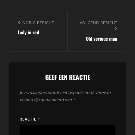
Bericht
navigatie
Vorig
VORIG BERICHT
Volgend
VOLGEND BERICHT
Lady in red
bericht
bericht
Old serious man
GEEF EEN REACTIE
Je e-mailadres wordt niet gepubliceerd.
Vereiste
velden zijn gemarkeerd met
*
REACTIE
*