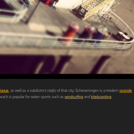
Hague
, as well as a subdistrict (wijk) of that city. Scheveningen is a modern
seaside
beach is popular for water sports such as
windsurfing
and
kiteboarding
.