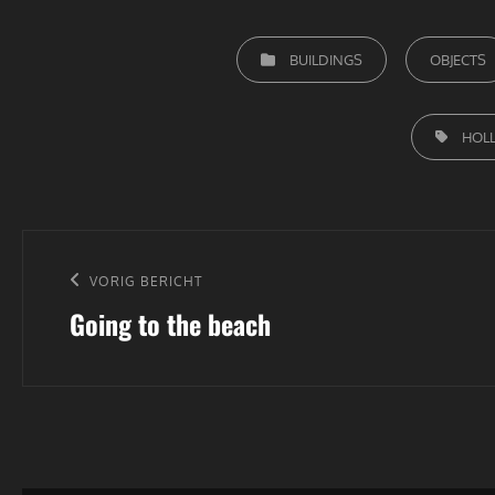
CATEGORIEËN
BUILDINGS
OBJECTS
TAGS,
HOL
Bericht
navigatie
Vorig
VORIG BERICHT
Going to the beach
bericht