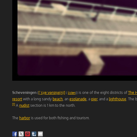
Scheveningen
(
[ˈsχeːvənɪŋə(n)]
) is one of the eight districts of
The 
(
listen
)
resort
with a long sandy
beach
, an
esplanade
, a
pier
, and a
lighthouse
. The 
[1]
A
nudist
section is 1 km to the north.
The
harbor
is used for both fishing and tourism.