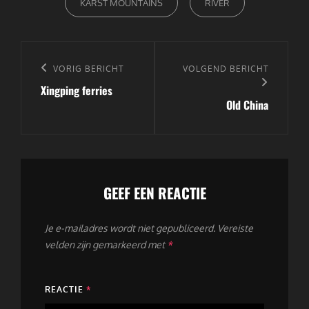
KARST MOUNTAINS
RIVER
Bericht
navigatie
Vorig
VORIG BERICHT
Volgend
VOLGEND BERICHT
Xingping ferries
bericht
bericht
Old China
GEEF EEN REACTIE
Je e-mailadres wordt niet gepubliceerd.
Vereiste
velden zijn gemarkeerd met
*
REACTIE
*