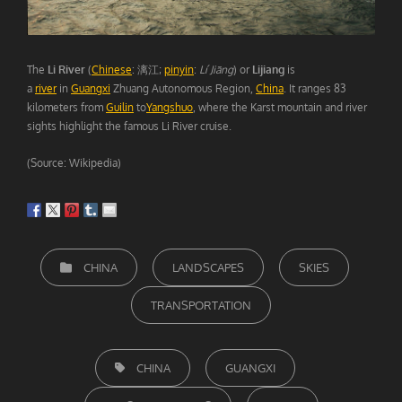
The
Li River
(
Chinese
: 漓江;
pinyin
:
Lí Jiāng
) or
Lijiang
is
a
river
in
Guangxi
Zhuang Autonomous Region,
China
. It ranges 83
kilometers from
Guilin
to
Yangshuo
, where the Karst mountain and river
sights highlight the famous Li River cruise.
(Source: Wikipedia)
CATEGORIEËN
CHINA
LANDSCAPES
SKIES
TRANSPORTATION
TAGS,
CHINA
GUANGXI