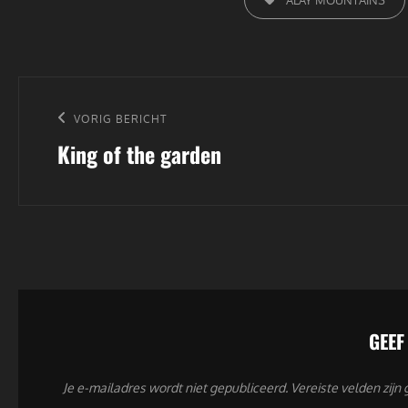
Bericht
navigatie
Vorig
VORIG BERICHT
King of the garden
bericht
GEEF
Je e-mailadres wordt niet gepubliceerd.
Vereiste velden zij