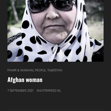
CAT
,
,
PAMIR & WAKHAN
PEOPLE
TAJIKISTAN
LINKS
Afghan woman
GEPUBLICEERD
7 SEPTEMBER 2021
SHUTTERFEED.NL
OP