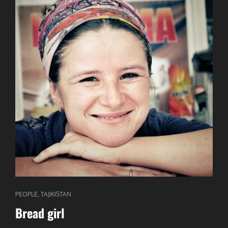
CAT
,
PEOPLE
TAJIKISTAN
LINKS
Bread girl