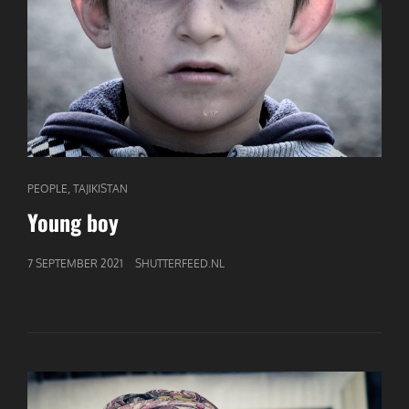
CAT
,
PEOPLE
TAJIKISTAN
LINKS
Young boy
GEPUBLICEERD
7 SEPTEMBER 2021
SHUTTERFEED.NL
OP