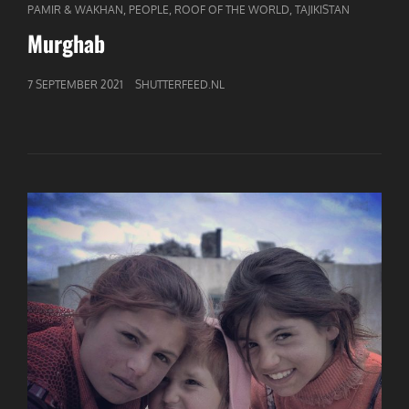
CAT
,
,
,
PAMIR & WAKHAN
PEOPLE
ROOF OF THE WORLD
TAJIKISTAN
LINKS
Murghab
GEPUBLICEERD
7 SEPTEMBER 2021
SHUTTERFEED.NL
OP