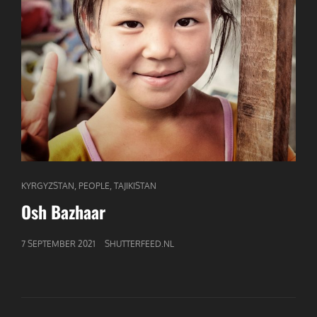
CAT
,
,
KYRGYZSTAN
PEOPLE
TAJIKISTAN
LINKS
Osh Bazhaar
GEPUBLICEERD
7 SEPTEMBER 2021
SHUTTERFEED.NL
OP