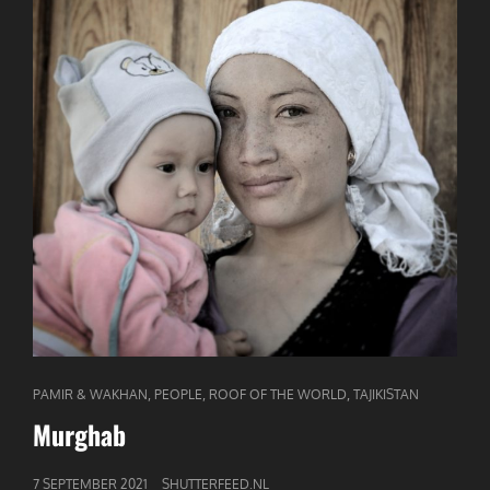
CAT
,
,
,
PAMIR & WAKHAN
PEOPLE
ROOF OF THE WORLD
TAJIKISTAN
LINKS
Murghab
GEPUBLICEERD
7 SEPTEMBER 2021
SHUTTERFEED.NL