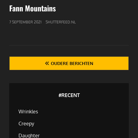
LINKS
Fann Mountains
GEPUBLICEERD
7 SEPTEMBER 2021
SHUTTERFEED.NL
OP
Berichten
OUDERE BERICHTEN
navigatie
#RECENT
Wrinkles
Creepy
Daughter