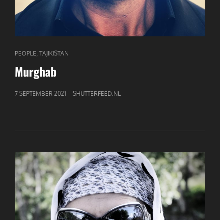
CAT
,
PEOPLE
TAJIKISTAN
LINKS
Murghab
GEPUBLICEERD
7 SEPTEMBER 2021
SHUTTERFEED.NL
OP