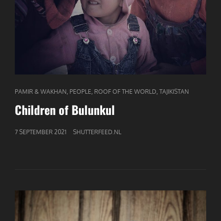
CAT
,
,
,
PAMIR & WAKHAN
PEOPLE
ROOF OF THE WORLD
TAJIKISTAN
LINKS
Children of Bulunkul
GEPUBLICEERD
7 SEPTEMBER 2021
SHUTTERFEED.NL
OP