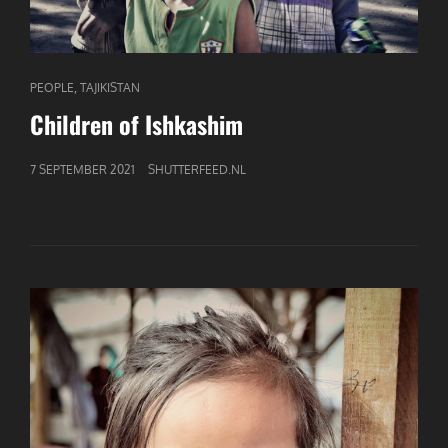
CAT
,
PEOPLE
TAJIKISTAN
LINKS
Children of Ishkashim
GEPUBLICEERD
7 SEPTEMBER 2021
SHUTTERFEED.NL
OP