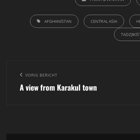
TAGS,
AFGHANISTAN
CENTRAL ASIA
H
TADZJIKI
Bericht
navigatie
Vorig
VORIG BERICHT
A view from Karakul town
bericht