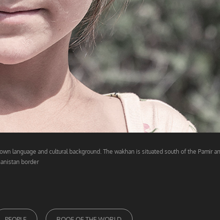
 own language and cultural background. The wakhan is situated south of the Pamir a
hanistan border
PEOPLE
ROOF OF THE WORLD