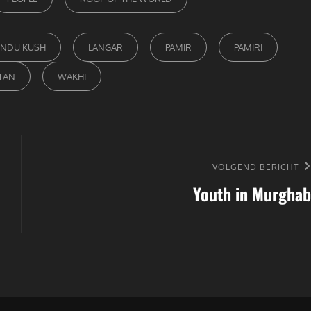
INDU KUSH
LANGAR
PAMIR
PAMIRI
STAN
WAKHI
Volgend
VOLGEND BERICHT
Youth in Murghab
bericht