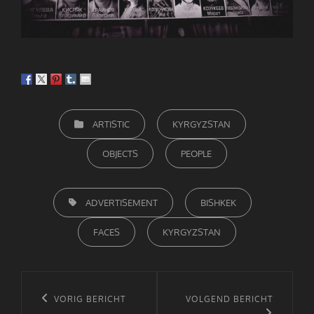
CATEGORIEËN
ARTISTIC
KYRGYZSTAN
OBJECTS
PEOPLE
TAGS,
ADVERTISEMENT
BISHKEK
FACES
KYRGYZSTAN
Bericht
navigatie
Vorig
VORIG BERICHT
Volgend
VOLGEND BERICHT