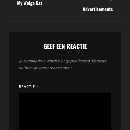
My Wolga Gaz
bericht
bericht
Advertisements
GEEF EEN REACTIE
Je e-mailadres wordt niet gepubliceerd.
Vereiste
velden zijn gemarkeerd met
*
REACTIE
*