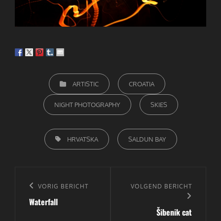
CATEGORIEËN
ARTISTIC
CROATIA
NIGHT PHOTOGRAPHY
SKIES
TAGS,
HRVATSKA
SALDUN BAY
Bericht
navigatie
Vorig
VORIG BERICHT
Volgend
VOLGEND BERICHT
Waterfall
bericht
bericht
Šibenik cat