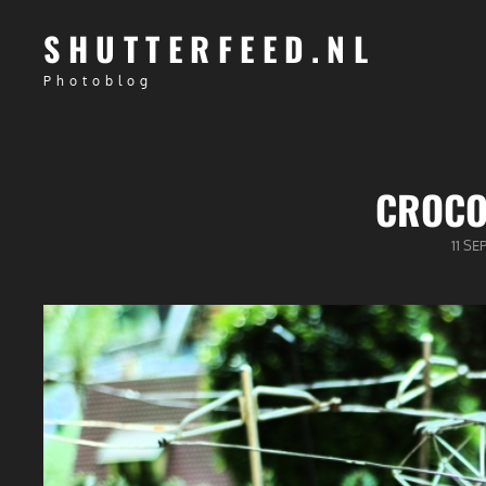
SHUTTERFEED.NL
Photoblog
CROCO
GEPU
11 S
OP