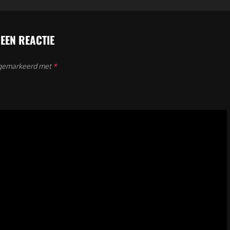
 EEN REACTIE
n gemarkeerd met
*