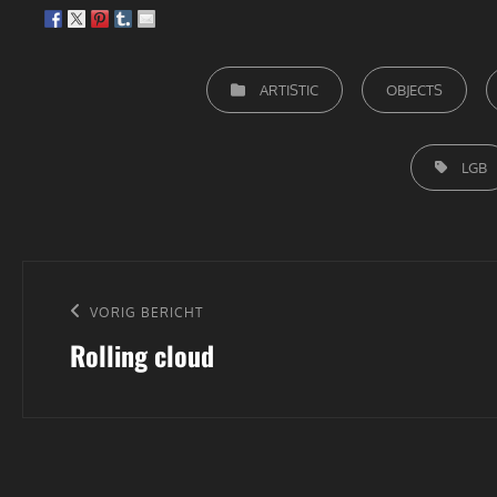
CATEGORIEËN
ARTISTIC
OBJECTS
TAGS,
LGB
Bericht
navigatie
Vorig
VORIG BERICHT
Rolling cloud
bericht