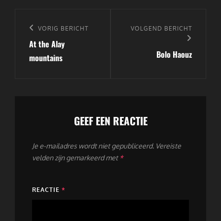
Bericht
navigatie
Vorig
VORIG BERICHT
Volgend
VOLGEND BERICHT
At the Alay
bericht
bericht
Bolo Haouz
mountains
GEEF EEN REACTIE
Je e-mailadres wordt niet gepubliceerd.
Vereiste
velden zijn gemarkeerd met
*
REACTIE
*