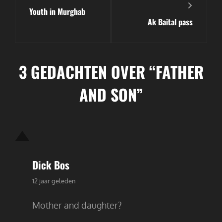
Youth in Murghab
bericht
bericht
Ak Baital pass
3 GEDACHTEN OVER “
FATHER
AND SON
”
Dick Bos
zegt:
12 jaar geleden
Mother and daughter?