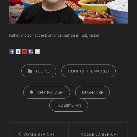
Father and son at the Dushanbe bazhaar in Tadzjikistan
CATEGORIEËN
PEOPLE
ROOF OF THE WORLD
TAGS,
CENTRAL ASIA
DUSHANBE
TADZJIKISTAN
Bericht
navigatie
Vorig
VORIG BERICHT
Volgend
VOLGEND BERICHT