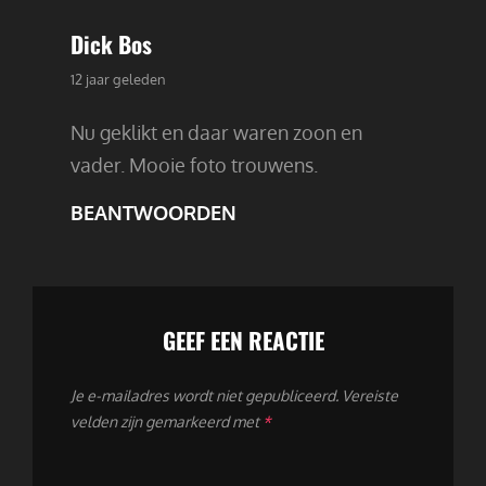
Dick Bos
zegt:
12 jaar geleden
Nu geklikt en daar waren zoon en
vader. Mooie foto trouwens.
BEANTWOORDEN
GEEF EEN REACTIE
Je e-mailadres wordt niet gepubliceerd.
Vereiste
velden zijn gemarkeerd met
*