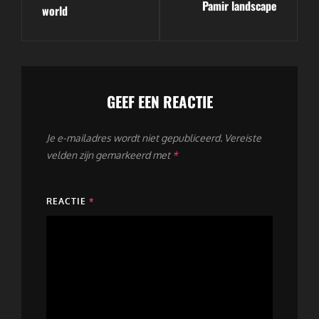
Pamir landscape
world
GEEF EEN REACTIE
Je e-mailadres wordt niet gepubliceerd.
Vereiste
velden zijn gemarkeerd met
*
REACTIE
*