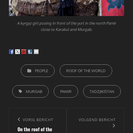
A kyrgyz girl posing in front of the yurt in the north Pamir
close to Karakul and Murgab.
CATEGORIEËN
PEOPLE
ROOF OF THE WORLD
TAGS,
MURGAB
PAMIR
TADZJIKISTAN
Bericht
navigatie
Vorig
VORIG BERICHT
Volgend
VOLGEND BERICHT
On the roof of the
bericht
bericht