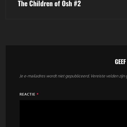
The Children of Osh #2
bericht
GEEF
Je e-mailadres wordt niet gepubliceerd.
Vereiste velden zij
REACTIE
*