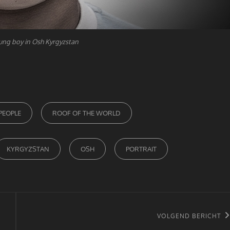
oung boy in Osh Kyrgyzstan
PEOPLE
ROOF OF THE WORLD
KYRGYZSTAN
OSH
PORTRAIT
Volgend
VOLGEND BERICHT