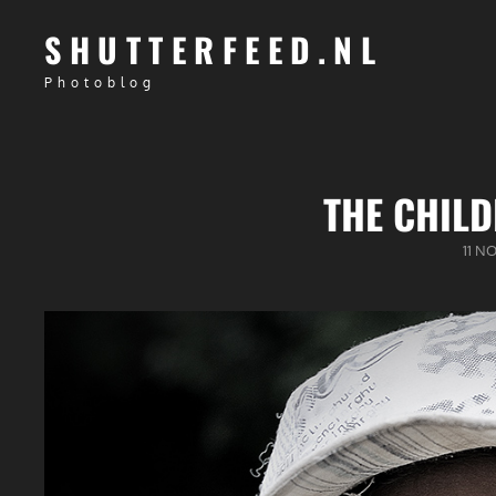
SHUTTERFEED.NL
Photoblog
THE CHILD
GEPU
11 N
OP