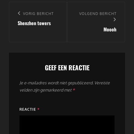
Bericht
navigatie
Vorig
VORIG BERICHT
Volgend
VOLGEND BERICHT
Shenzhen towers
bericht
bericht
Moooh
GEEF EEN REACTIE
Je e-mailadres wordt niet gepubliceerd.
Vereiste
velden zijn gemarkeerd met
*
REACTIE
*