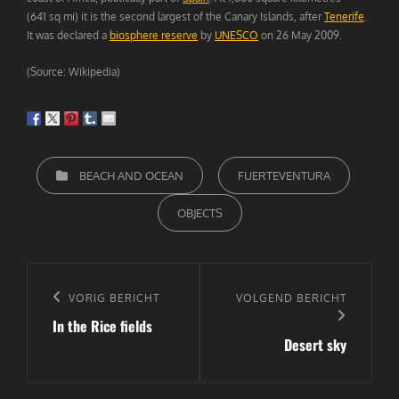
(641 sq mi) it is the second largest of the Canary Islands, after
Tenerife
.
It was declared a
biosphere reserve
by
UNESCO
on 26 May 2009.
(Source: Wikipedia)
CATEGORIEËN
BEACH AND OCEAN
FUERTEVENTURA
OBJECTS
Bericht
navigatie
Vorig
VORIG BERICHT
Volgend
VOLGEND BERICHT
In the Rice fields
bericht
bericht
Desert sky