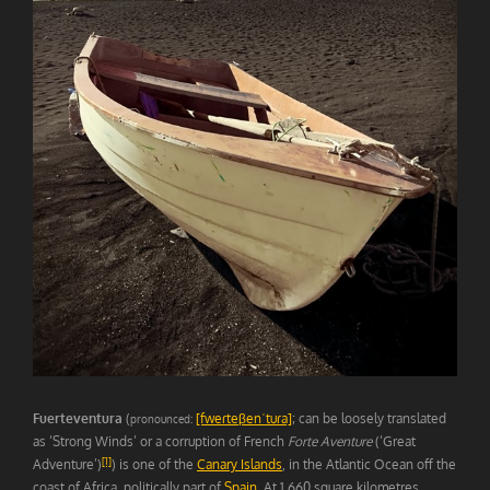
Fuerteventura
(
[fweɾteβenˈtuɾa]
; can be loosely translated
pronounced:
as ‘Strong Winds’ or a corruption of French
Forte Aventure
(‘Great
[1]
Adventure’)
) is one of the
Canary Islands
, in the Atlantic Ocean off the
coast of Africa, politically part of
Spain
. At 1,660 square kilometres