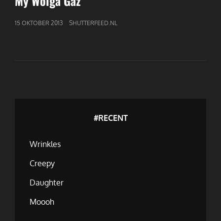
My Wolga Gaz
GEPUBLICEERD
15 OKTOBER 2013
SHUTTERFEED.NL
OP
#RECENT
Wrinkles
Creepy
Daughter
Moooh