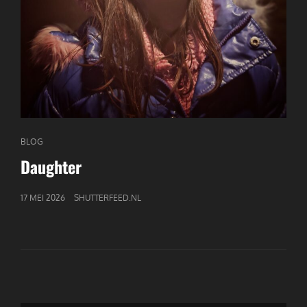
CAT
BLOG
LINKS
Daughter
GEPUBLICEERD
17 MEI 2026
SHUTTERFEED.NL
OP